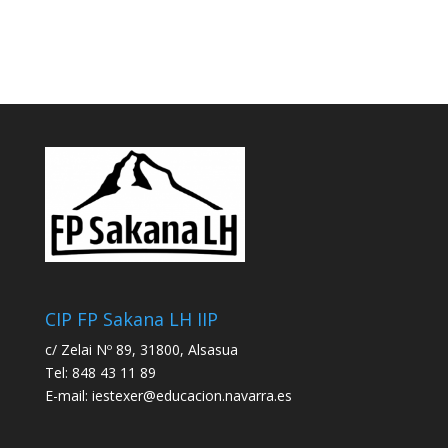
CIP FP Sakana LH IIP
c/ Zelai Nº 89, 31800, Alsasua
Tel: 848 43 11 89
E-mail:
iestexer@educacion.navarra.es