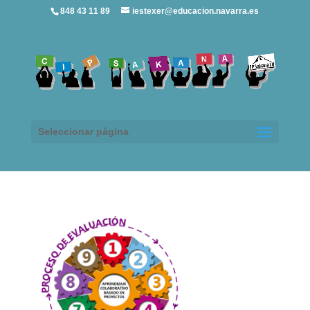
848 43 11 89
iestexer@educacion.navarra.es
Seleccionar página