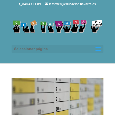
848 43 11 89
iestexer@educacion.navarra.es
Seleccionar página